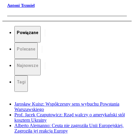
Antoni Trzmiel
Powiązane
Polecane
Najnowsze
Tagi
Jarosław Kuisz: Współczesny sens wybuchu Powstania
Warszawskiego
Prof. Jacek Czaputowicz: Rząd walczy o amerykański stół
kosztem Ukrainy
Alberto Alemanno: Ceuta nie zagroziła Unii Europejskiej.
Zagroziła jej reakcja Europy