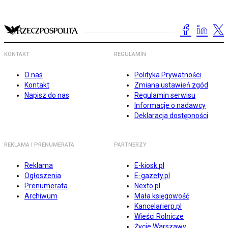
KONTAKT
REGULAMIN
O nas
Polityka Prywatności
Kontakt
Zmiana ustawień zgód
Napisz do nas
Regulamin serwisu
Informacje o nadawcy
Deklaracja dostępności
REKLAMA I PRENUMERATA
PARTNERZY
Reklama
E-kiosk.pl
Ogłoszenia
E-gazety.pl
Prenumerata
Nexto.pl
Archiwum
Mała księgowość
Kancelarierp.pl
Wieści Rolnicze
Życie Warszawy