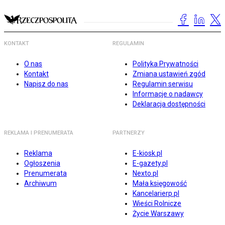
KONTAKT
REGULAMIN
O nas
Polityka Prywatności
Kontakt
Zmiana ustawień zgód
Napisz do nas
Regulamin serwisu
Informacje o nadawcy
Deklaracja dostępności
REKLAMA I PRENUMERATA
PARTNERZY
Reklama
E-kiosk.pl
Ogłoszenia
E-gazety.pl
Prenumerata
Nexto.pl
Archiwum
Mała księgowość
Kancelarierp.pl
Wieści Rolnicze
Życie Warszawy