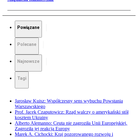
Powiązane
Polecane
Najnowsze
Tagi
Jarosław Kuisz: Współczesny sens wybuchu Powstania
Warszawskiego
Prof. Jacek Czaputowicz: Rząd walczy o amerykański stół
kosztem Ukrainy
Alberto Alemanno: Ceuta nie zagroziła Unii Europejskiej.
Zagroziła jej reakcja Europy
Marek A. Cichocki: Kraj pozorowanego rozwoju i