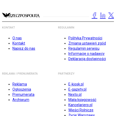
KONTAKT
REGULAMIN
O nas
Polityka Prywatności
Kontakt
Zmiana ustawień zgód
Napisz do nas
Regulamin serwisu
Informacje o nadawcy
Deklaracja dostępności
REKLAMA I PRENUMERATA
PARTNERZY
Reklama
E-kiosk.pl
Ogłoszenia
E-gazety.pl
Prenumerata
Nexto.pl
Archiwum
Mała księgowość
Kancelarierp.pl
Wieści Rolnicze
Życie Warszawy