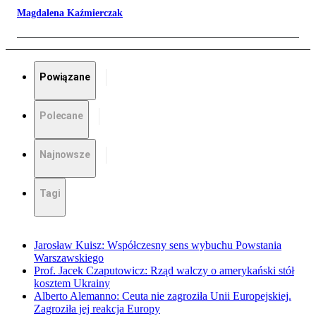
Magdalena Kaźmierczak
Powiązane
Polecane
Najnowsze
Tagi
Jarosław Kuisz: Współczesny sens wybuchu Powstania
Warszawskiego
Prof. Jacek Czaputowicz: Rząd walczy o amerykański stół
kosztem Ukrainy
Alberto Alemanno: Ceuta nie zagroziła Unii Europejskiej.
Zagroziła jej reakcja Europy