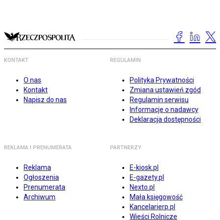
KONTAKT
REGULAMIN
O nas
Polityka Prywatności
Kontakt
Zmiana ustawień zgód
Napisz do nas
Regulamin serwisu
Informacje o nadawcy
Deklaracja dostępności
REKLAMA I PRENUMERATA
PARTNERZY
Reklama
E-kiosk.pl
Ogłoszenia
E-gazety.pl
Prenumerata
Nexto.pl
Archiwum
Mała księgowość
Kancelarierp.pl
Wieści Rolnicze