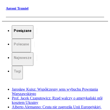
Antoni Trzmiel
Powiązane
Polecane
Najnowsze
Tagi
Jarosław Kuisz: Współczesny sens wybuchu Powstania
Warszawskiego
Prof. Jacek Czaputowicz: Rząd walczy o amerykański stół
kosztem Ukrainy
Alberto Alemanno: Ceuta nie zagroziła Unii Europejskiej.