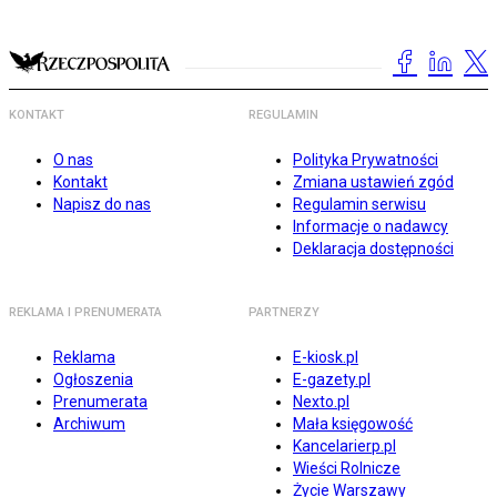
KONTAKT
REGULAMIN
O nas
Polityka Prywatności
Kontakt
Zmiana ustawień zgód
Napisz do nas
Regulamin serwisu
Informacje o nadawcy
Deklaracja dostępności
REKLAMA I PRENUMERATA
PARTNERZY
Reklama
E-kiosk.pl
Ogłoszenia
E-gazety.pl
Prenumerata
Nexto.pl
Archiwum
Mała księgowość
Kancelarierp.pl
Wieści Rolnicze
Życie Warszawy