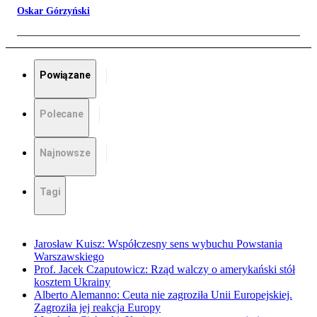
Oskar Górzyński
Powiązane
Polecane
Najnowsze
Tagi
Jarosław Kuisz: Współczesny sens wybuchu Powstania
Warszawskiego
Prof. Jacek Czaputowicz: Rząd walczy o amerykański stół
kosztem Ukrainy
Alberto Alemanno: Ceuta nie zagroziła Unii Europejskiej.
Zagroziła jej reakcja Europy