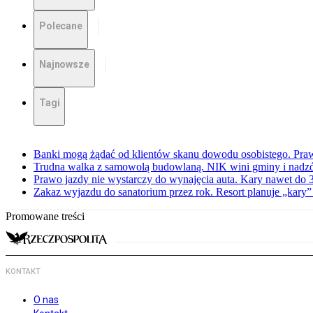
Polecane
Najnowsze
Tagi
Banki mogą żądać od klientów skanu dowodu osobistego. Praw
Trudna walka z samowolą budowlaną. NIK wini gminy i nadzór
Prawo jazdy nie wystarczy do wynajęcia auta. Kary nawet do 30
Zakaz wyjazdu do sanatorium przez rok. Resort planuje „kary”
Promowane treści
KONTAKT
O nas