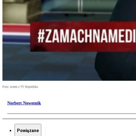
Foto: screen z TV Republika
Norbert Nowotnik
Powiązane