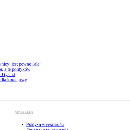
nicy: jest pewne „ale”
, a te polityków
 tys. zł
 dla kuracjuszy
REGULAMIN
Polityka Prywatności