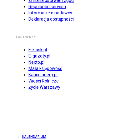
Zmiana ustawień zgód
Regulamin serwisu
Informacje o nadawcy
Deklaracja dostępności
PARTNERZY
E-kiosk.pl
E-gazety.pl
Nexto.pl
Mała księgowość
Kancelarierp.pl
Wieści Rolnicze
Życie Warszawy
KALENDARIUM