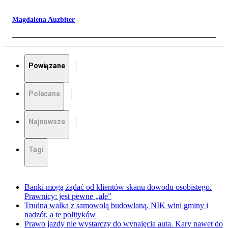
Magdalena Auzbiter
Powiązane
Polecane
Najnowsze
Tagi
Banki mogą żądać od klientów skanu dowodu osobistego.
Prawnicy: jest pewne „ale”
Trudna walka z samowolą budowlaną. NIK wini gminy i
nadzór, a te polityków
Prawo jazdy nie wystarczy do wynajęcia auta. Kary nawet do