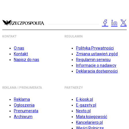
KONTAKT
REGULAMIN
O nas
Polityka Prywatności
Kontakt
Zmiana ustawień zgód
Napisz do nas
Regulamin serwisu
Informacje o nadawcy
Deklaracja dostępności
REKLAMA I PRENUMERATA
PARTNERZY
Reklama
E-kiosk.pl
Ogłoszenia
E-gazety.pl
Prenumerata
Nexto.pl
Archiwum
Mała księgowość
Kancelarierp.pl
Wieści Rolnicze