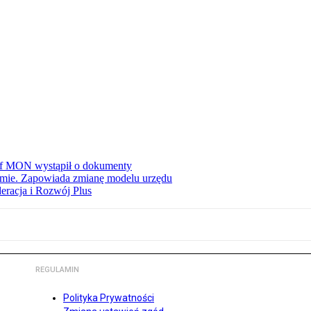
zef MON wystąpił o dokumenty
jmie. Zapowiada zmianę modelu urzędu
eracja i Rozwój Plus
REGULAMIN
Polityka Prywatności