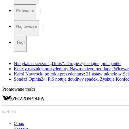
Polecane
Najnowsze
Tagi
Nietykalna sierżant „Doris”. Drugie życie tajnej policjantki
Koszty rocznicy prezydentury Nawrockiego pod lupą. Wices
Karol Nawrocki po roku prezydentury: 21 ustaw utknęło w Se
Sondaż Opinia24: PiS notuje dotkliwy spadek. Zyskuje Konfed
Promowane treści
KONTAKT
O nas