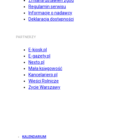
Zmiana ustawień zgód
Regulamin serwisu
Informacje o nadawcy
Deklaracja dostępności
PARTNERZY
E-kiosk.pl
E-gazety.pl
Nexto.pl
Mała księgowość
Kancelarierp.pl
Wieści Rolnicze
Życie Warszawy
KALENDARIUM