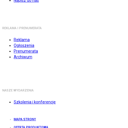
Napisz do nas
REKLAMA I PRENUMERATA
Reklama
Ogłoszenia
Prenumerata
Archiwum
NASZE WYDARZENIA
Szkolenia i konferencje
MAPA STRONY
OFERTA PRODUKTOWA