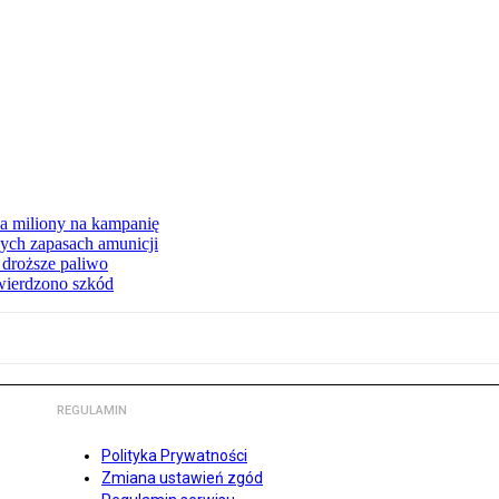
 miliony na kampanię
nych zapasach amunicji
 droższe paliwo
twierdzono szkód
REGULAMIN
Polityka Prywatności
Zmiana ustawień zgód