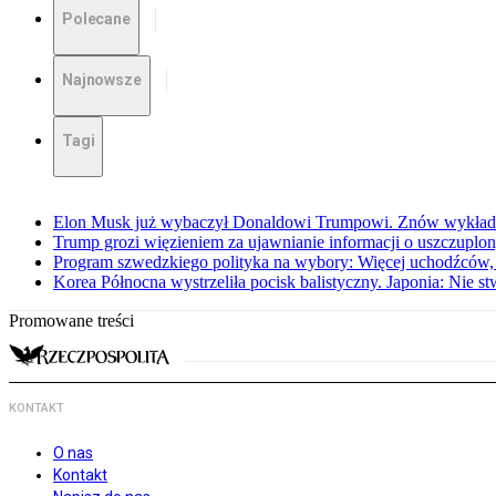
Polecane
Najnowsze
Tagi
Elon Musk już wybaczył Donaldowi Trumpowi. Znów wykłada
Trump grozi więzieniem za ujawnianie informacji o uszczuplo
Program szwedzkiego polityka na wybory: Więcej uchodźców,
Korea Północna wystrzeliła pocisk balistyczny. Japonia: Nie s
Promowane treści
KONTAKT
O nas
Kontakt