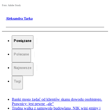
Foto: Adobe Stock
Aleksandra Tarka
Powiązane
Polecane
Najnowsze
Tagi
Banki mogą żądać od klientów skanu dowodu osobistego.
Prawnicy: jest pewne „ale”
Trudna walka z samowolą budowlaną. NIK wini gminy i