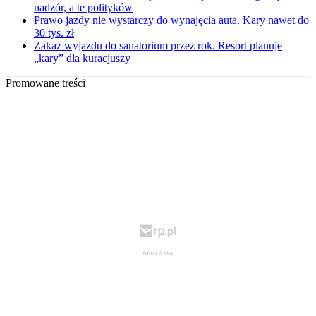
nadzór, a te polityków
Prawo jazdy nie wystarczy do wynajęcia auta. Kary nawet do
30 tys. zł
Zakaz wyjazdu do sanatorium przez rok. Resort planuje
„kary” dla kuracjuszy
Promowane treści