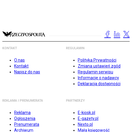
KONTAKT
REGULAMIN
O nas
Polityka Prywatności
Kontakt
Zmiana ustawień zgód
Napisz do nas
Regulamin serwisu
Informacje o nadawcy
Deklaracja dostępności
REKLAMA I PRENUMERATA
PARTNERZY
Reklama
E-kiosk.pl
Ogłoszenia
E-gazety.pl
Prenumerata
Nexto.pl
Archiwum
Mała księgowość