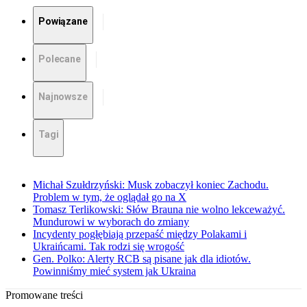
Powiązane
Polecane
Najnowsze
Tagi
Michał Szułdrzyński: Musk zobaczył koniec Zachodu.
Problem w tym, że oglądał go na X
Tomasz Terlikowski: Słów Brauna nie wolno lekceważyć.
Mundurowi w wyborach do zmiany
Incydenty pogłębiają przepaść między Polakami i
Ukraińcami. Tak rodzi się wrogość
Gen. Polko: Alerty RCB są pisane jak dla idiotów.
Powinniśmy mieć system jak Ukraina
Promowane treści