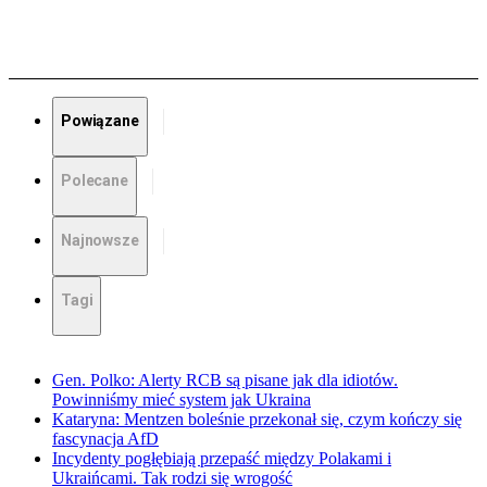
Powiązane
Polecane
Najnowsze
Tagi
Gen. Polko: Alerty RCB są pisane jak dla idiotów.
Powinniśmy mieć system jak Ukraina
Kataryna: Mentzen boleśnie przekonał się, czym kończy się
fascynacja AfD
Incydenty pogłębiają przepaść między Polakami i
Ukraińcami. Tak rodzi się wrogość