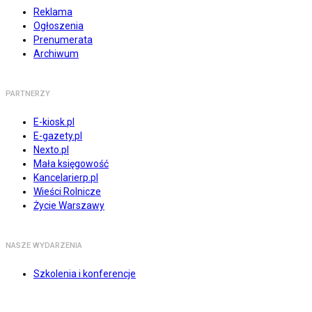
Reklama
Ogłoszenia
Prenumerata
Archiwum
PARTNERZY
E-kiosk.pl
E-gazety.pl
Nexto.pl
Mała księgowość
Kancelarierp.pl
Wieści Rolnicze
Życie Warszawy
NASZE WYDARZENIA
Szkolenia i konferencje