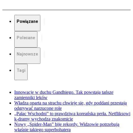
Powiązane
Polecane
Najnowsze
Tagi
Innowacje w duchu Gandhiego. Tak powstają tańsze
zamienniki leków
Władza oparta na strachu chwieje się, gdy poddani przestają
odgrywać narzucone role
„Pałac Wschodni” to prawdziwa koreańska perła. Netfliksowi
k-dramy wychodzą znakomicie
Nowy „Spider-Man” bije rekordy. Widzowie potrzebują
właśnie takiego superbohatera