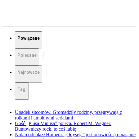
Powiązane
Polecane
Najnowsze
Tagi
Upadek sitcomów. Gromadziły rodziny, przegrywają z
rolkami i ambitnymi serialami
Gość „Plusa Minusa” poleca. Robert M. Wegner:
Buntowniczy rock, to coś lubię
Nolan odnalazł Homera. „Odyseja” jest opowieścią o nas, nie