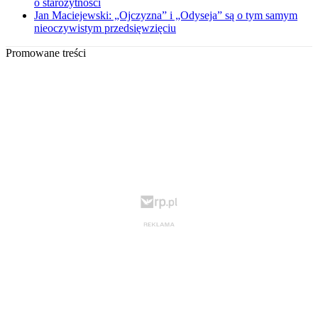
o starożytności
Jan Maciejewski: „Ojczyzna” i „Odyseja” są o tym samym
nieoczywistym przedsięwzięciu
Promowane treści