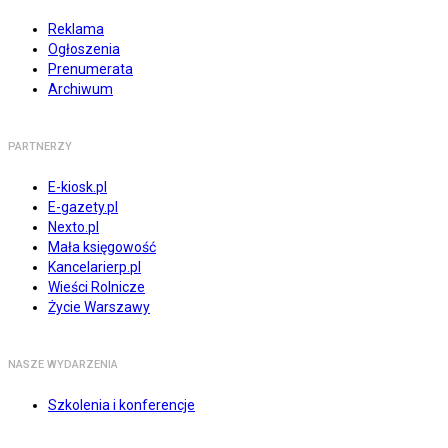
Reklama
Ogłoszenia
Prenumerata
Archiwum
PARTNERZY
E-kiosk.pl
E-gazety.pl
Nexto.pl
Mała księgowość
Kancelarierp.pl
Wieści Rolnicze
Życie Warszawy
NASZE WYDARZENIA
Szkolenia i konferencje