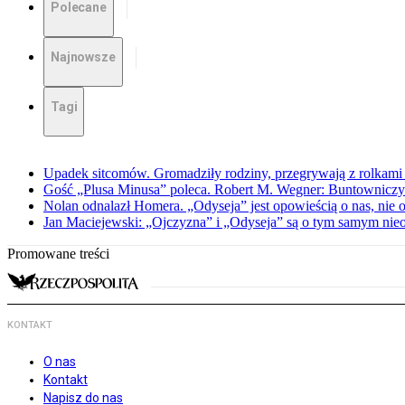
Polecane
Najnowsze
Tagi
Upadek sitcomów. Gromadziły rodziny, przegrywają z rolkami 
Gość „Plusa Minusa” poleca. Robert M. Wegner: Buntowniczy r
Nolan odnalazł Homera. „Odyseja” jest opowieścią o nas, nie o
Jan Maciejewski: „Ojczyzna” i „Odyseja” są o tym samym nie
Promowane treści
KONTAKT
O nas
Kontakt
Napisz do nas