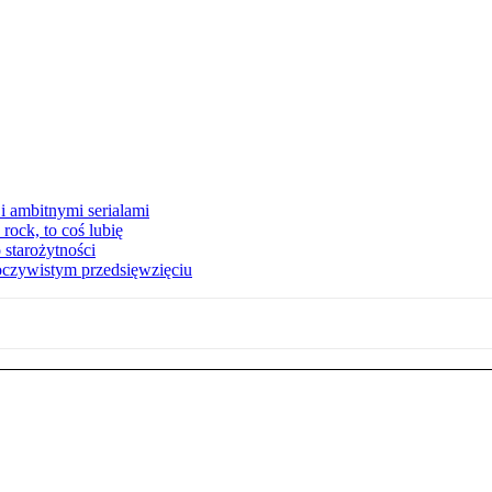
i ambitnymi serialami
ock, to coś lubię
 starożytności
oczywistym przedsięwzięciu