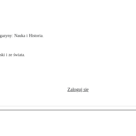
!
azyny: Nauka i Historia.
ki i ze świata.
Zaloguj się