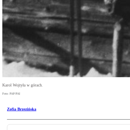
Karol Wojtyła w górach.
Foto: PAP/PAI
Zofia Brzezińska