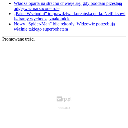
Władza oparta na strachu chwieje się, gdy poddani przestają
odgrywać narzucone role
„Pałac Wschodni” to prawdziwa koreańska perła. Netfliksowi
k-dramy wychodzą znakomicie
Nowy „Spider-Man” bije rekordy. Widzowie potrzebują
właśnie takiego superbohatera
Promowane treści