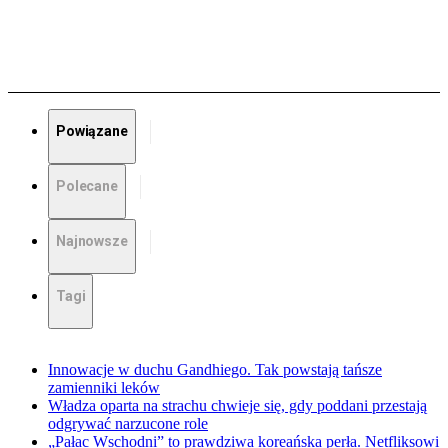
Powiązane
Polecane
Najnowsze
Tagi
Innowacje w duchu Gandhiego. Tak powstają tańsze
zamienniki leków
Władza oparta na strachu chwieje się, gdy poddani przestają
odgrywać narzucone role
„Pałac Wschodni” to prawdziwa koreańska perła. Netfliksowi