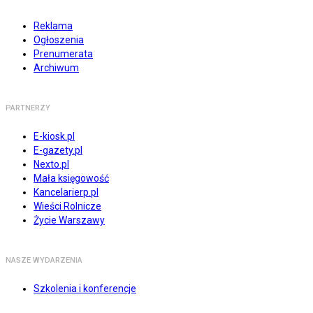
Reklama
Ogłoszenia
Prenumerata
Archiwum
PARTNERZY
E-kiosk.pl
E-gazety.pl
Nexto.pl
Mała księgowość
Kancelarierp.pl
Wieści Rolnicze
Życie Warszawy
NASZE WYDARZENIA
Szkolenia i konferencje