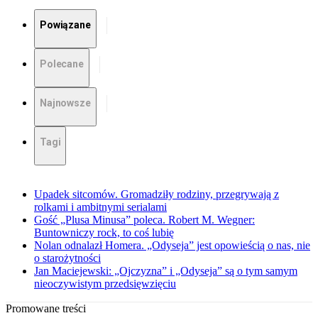
Powiązane
Polecane
Najnowsze
Tagi
Upadek sitcomów. Gromadziły rodziny, przegrywają z
rolkami i ambitnymi serialami
Gość „Plusa Minusa” poleca. Robert M. Wegner:
Buntowniczy rock, to coś lubię
Nolan odnalazł Homera. „Odyseja” jest opowieścią o nas, nie
o starożytności
Jan Maciejewski: „Ojczyzna” i „Odyseja” są o tym samym
nieoczywistym przedsięwzięciu
Promowane treści