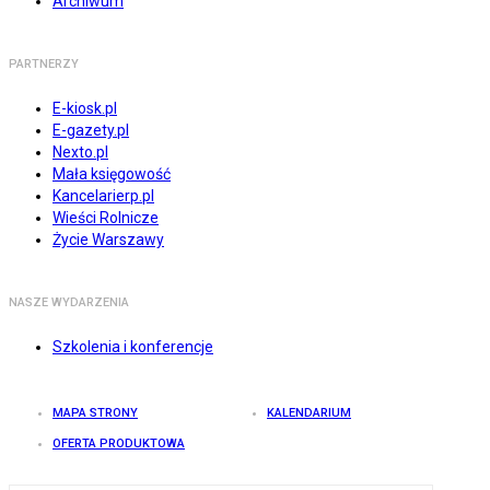
Archiwum
PARTNERZY
E-kiosk.pl
E-gazety.pl
Nexto.pl
Mała księgowość
Kancelarierp.pl
Wieści Rolnicze
Życie Warszawy
NASZE WYDARZENIA
Szkolenia i konferencje
MAPA STRONY
KALENDARIUM
OFERTA PRODUKTOWA