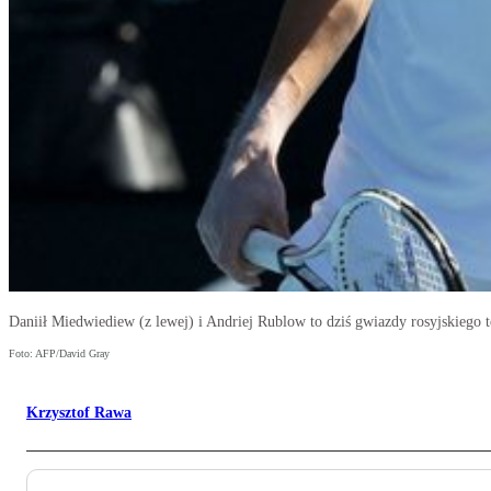
Daniił Miedwiediew (z lewej) i Andriej Rublow to dziś gwiazdy rosyjskiego t
Foto: AFP/David Gray
Krzysztof Rawa