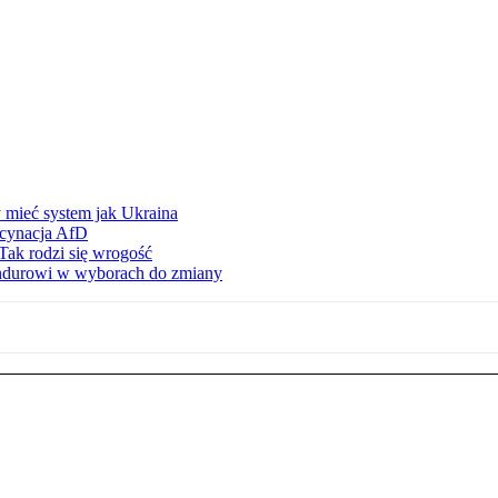
 mieć system jak Ukraina
scynacja AfD
Tak rodzi się wrogość
ndurowi w wyborach do zmiany