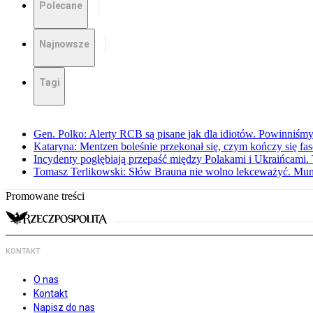
Polecane
Najnowsze
Tagi
Gen. Polko: Alerty RCB są pisane jak dla idiotów. Powinniśmy
Kataryna: Mentzen boleśnie przekonał się, czym kończy się fa
Incydenty pogłębiają przepaść między Polakami i Ukraińcami. 
Tomasz Terlikowski: Słów Brauna nie wolno lekceważyć. Mu
Promowane treści
KONTAKT
O nas
Kontakt
Napisz do nas