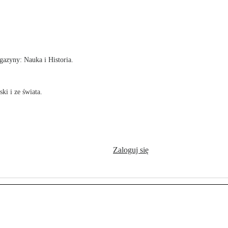
!
azyny: Nauka i Historia.
ki i ze świata.
Zaloguj się