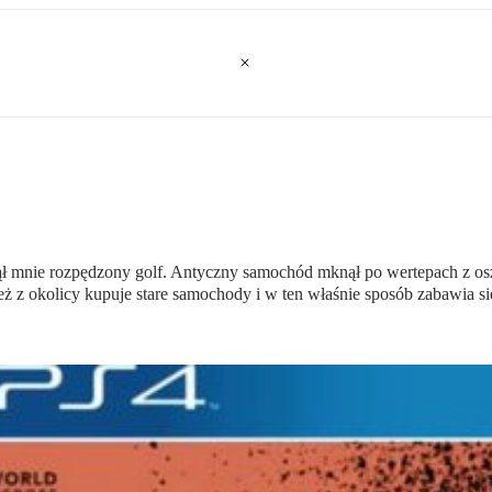
ął mnie rozpędzony golf. Antyczny samochód mknął po wertepach z osz
zież z okolicy kupuje stare samochody i w ten właśnie sposób zabawia 