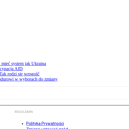
 mieć system jak Ukraina
scynacja AfD
Tak rodzi się wrogość
ndurowi w wyborach do zmiany
REGULAMIN
Polityka Prywatności