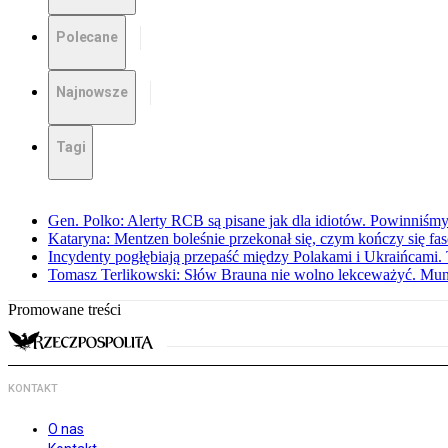
Polecane
Najnowsze
Tagi
Gen. Polko: Alerty RCB są pisane jak dla idiotów. Powinniśmy
Kataryna: Mentzen boleśnie przekonał się, czym kończy się fa
Incydenty pogłębiają przepaść między Polakami i Ukraińcami. 
Tomasz Terlikowski: Słów Brauna nie wolno lekceważyć. Mu
Promowane treści
KONTAKT
O nas