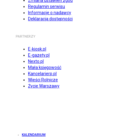
Zmiana ustawień zgód
Regulamin serwisu
Informacje o nadawcy
Deklaracja dostępności
PARTNERZY
E-kiosk.pl
E-gazety.pl
Nexto.pl
Mała księgowość
Kancelarierp.pl
Wieści Rolnicze
Życie Warszawy
KALENDARIUM