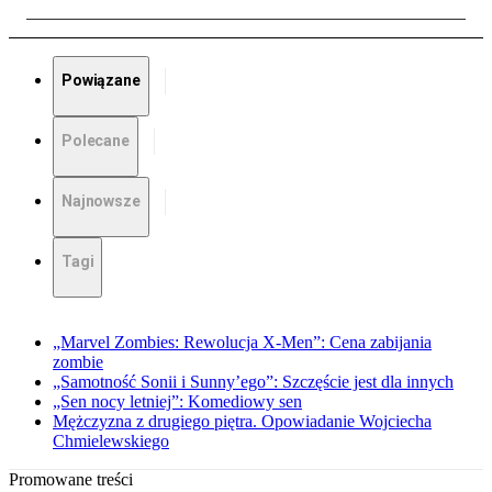
Powiązane
Polecane
Najnowsze
Tagi
„Marvel Zombies: Rewolucja X-Men”: Cena zabijania
zombie
„Samotność Sonii i Sunny’ego”: Szczęście jest dla innych
„Sen nocy letniej”: Komediowy sen
Mężczyzna z drugiego piętra. Opowiadanie Wojciecha
Chmielewskiego
Promowane treści