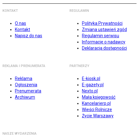
KONTAKT
REGULAMIN
O nas
Polityka Prywatności
Kontakt
Zmiana ustawień zgód
Napisz do nas
Regulamin serwisu
Informacje o nadawcy
Deklaracja dostępności
REKLAMA I PRENUMERATA
PARTNERZY
Reklama
E-kiosk.pl
Ogłoszenia
E-gazety.pl
Prenumerata
Nexto.pl
Archiwum
Mała księgowość
Kancelarierp.pl
Wieści Rolnicze
Życie Warszawy
NASZE WYDARZENIA