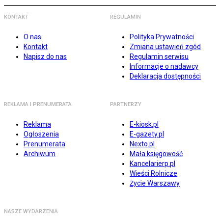
KONTAKT
REGULAMIN
O nas
Polityka Prywatności
Kontakt
Zmiana ustawień zgód
Napisz do nas
Regulamin serwisu
Informacje o nadawcy
Deklaracja dostępności
REKLAMA I PRENUMERATA
PARTNERZY
Reklama
E-kiosk.pl
Ogłoszenia
E-gazety.pl
Prenumerata
Nexto.pl
Archiwum
Mała księgowość
Kancelarierp.pl
Wieści Rolnicze
Życie Warszawy
NASZE WYDARZENIA