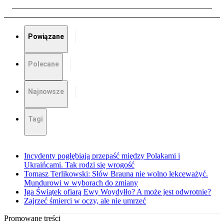
Powiązane
Polecane
Najnowsze
Tagi
Incydenty pogłębiają przepaść między Polakami i
Ukraińcami. Tak rodzi się wrogość
Tomasz Terlikowski: Słów Brauna nie wolno lekceważyć.
Mundurowi w wyborach do zmiany
Iga Świątek ofiarą Ewy Woydyłło? A może jest odwrotnie?
Zajrzeć śmierci w oczy, ale nie umrzeć
Promowane treści