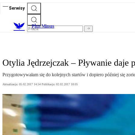
Serwisy
Plus Minus
Otylia Jędrzejczak – Pływanie daje 
Przygotowywałam się do kolejnych startów i dopiero później się zor
Aktualizacja:
05.02.2017 14:54
Publikacja:
02.02.2017 18:05