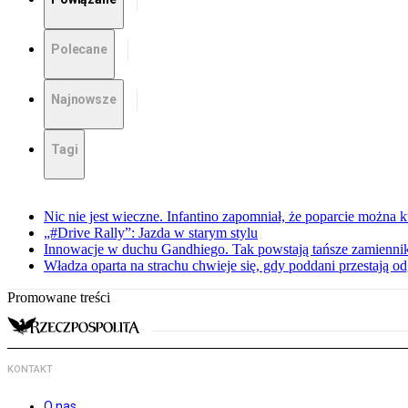
Polecane
Najnowsze
Tagi
Nic nie jest wieczne. Infantino zapomniał, że poparcie można k
„#Drive Rally”: Jazda w starym stylu
Innowacje w duchu Gandhiego. Tak powstają tańsze zamienni
Władza oparta na strachu chwieje się, gdy poddani przestają o
Promowane treści
KONTAKT
O nas