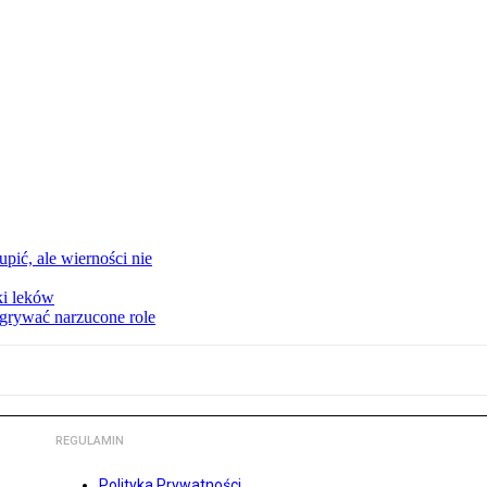
upić, ale wierności nie
ki leków
dgrywać narzucone role
REGULAMIN
Polityka Prywatności