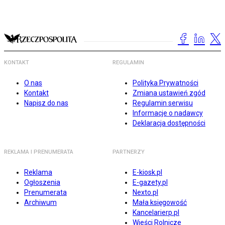
KONTAKT
REGULAMIN
O nas
Polityka Prywatności
Kontakt
Zmiana ustawień zgód
Napisz do nas
Regulamin serwisu
Informacje o nadawcy
Deklaracja dostępności
REKLAMA I PRENUMERATA
PARTNERZY
Reklama
E-kiosk.pl
Ogłoszenia
E-gazety.pl
Prenumerata
Nexto.pl
Archiwum
Mała księgowość
Kancelarierp.pl
Wieści Rolnicze