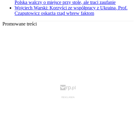
Polska walczy o miejsce przy stole, ale traci zaufanie
Wojciech Warski: Korzyści ze współpracy z Ukrainą. Prof.
Czaputowicz oskarża rząd wbrew faktom
Promowane treści