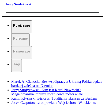
Jerzy Surdykowski
Powiązane
Polecane
Najnowsze
Tagi
Marek A. Cichocki: Bez współpracy z Ukrainą Polska będzie
bardziej zależna od Niemiec
Jerzy Surdykowski: Kim jest Karol Nawrocki?
Megalomańska impreza rocznicowa mówi wiele
Kamil Kłysiński: Białoruś. Totalitarny skansen za Bugiem
Jacek Czaputowicz odpowiada Wojciechowi Warskiemu: