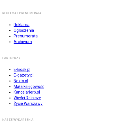
REKLAMA I PRENUMERATA
Reklama
Ogłoszenia
Prenumerata
Archiwum
PARTNERZY
E-kiosk.pl
E-gazety.pl
Nexto.pl
Mała księgowość
Kancelarierp.pl
Wieści Rolnicze
Życie Warszawy
NASZE WYDARZENIA