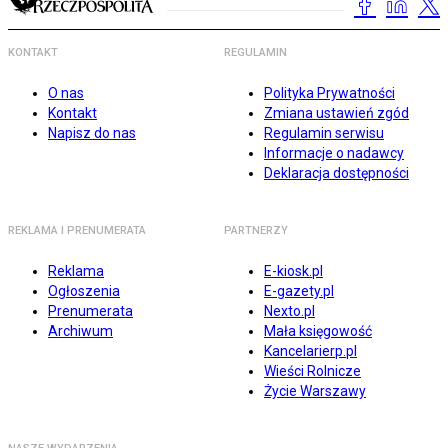
KONTAKT
REGULAMIN
O nas
Polityka Prywatności
Kontakt
Zmiana ustawień zgód
Napisz do nas
Regulamin serwisu
Informacje o nadawcy
Deklaracja dostępności
REKLAMA I PRENUMERATA
PARTNERZY
Reklama
E-kiosk.pl
Ogłoszenia
E-gazety.pl
Prenumerata
Nexto.pl
Archiwum
Mała księgowość
Kancelarierp.pl
Wieści Rolnicze
Życie Warszawy