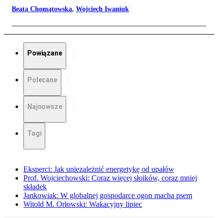
Beata Chomątowska
,
Wojciech Iwaniuk
Powiązane
Polecane
Najnowsze
Tagi
Eksperci: Jak uniezależnić energetykę od upałów
Prof. Wojciechowski: Coraz więcej słoików, coraz mniej
składek
Jankowiak: W globalnej gospodarce ogon macha psem
Witold M. Orłowski: Wakacyjny lipiec