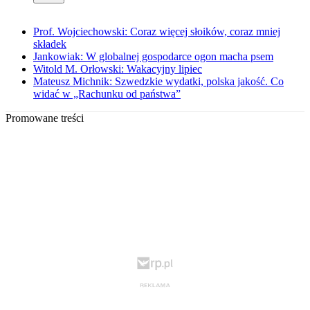
Prof. Wojciechowski: Coraz więcej słoików, coraz mniej
składek
Jankowiak: W globalnej gospodarce ogon macha psem
Witold M. Orłowski: Wakacyjny lipiec
Mateusz Michnik: Szwedzkie wydatki, polska jakość. Co
widać w „Rachunku od państwa”
Promowane treści