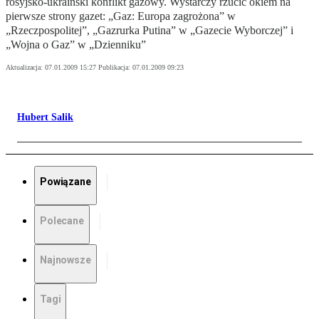
rosyjsko-ukraiński konflikt gazowy. Wystarczy rzucić okiem na
pierwsze strony gazet: „Gaz: Europa zagrożona” w
„Rzeczpospolitej”, „Gazrurka Putina” w „Gazecie Wyborczej” i
„Wojna o Gaz” w „Dzienniku”
Aktualizacja:
07.01.2009 15:27
Publikacja:
07.01.2009 09:23
Hubert Salik
Powiązane
Polecane
Najnowsze
Tagi