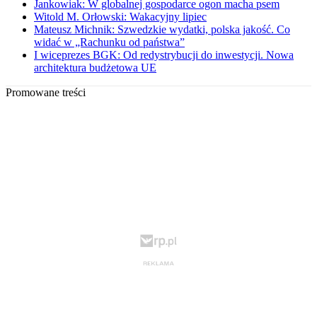
Jankowiak: W globalnej gospodarce ogon macha psem
Witold M. Orłowski: Wakacyjny lipiec
Mateusz Michnik: Szwedzkie wydatki, polska jakość. Co
widać w „Rachunku od państwa”
I wiceprezes BGK: Od redystrybucji do inwestycji. Nowa
architektura budżetowa UE
Promowane treści