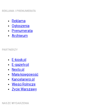
REKLAMA I PRENUMERATA
Reklama
Ogłoszenia
Prenumerata
Archiwum
PARTNERZY
E-kiosk.pl
E-gazety.pl
Nexto.pl
Mała księgowość
Kancelarierp.pl
Wieści Rolnicze
Życie Warszawy
NASZE WYDARZENIA