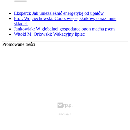
Eksperci: Jak uniezależnić energetykę od upałów
Prof. Wojciechowski: Coraz więcej słoików, coraz mniej
składek
Jankowiak: W globalnej gospodarce ogon macha psem
Witold M. Orłowski: Wakacyjny lipiec
Promowane treści