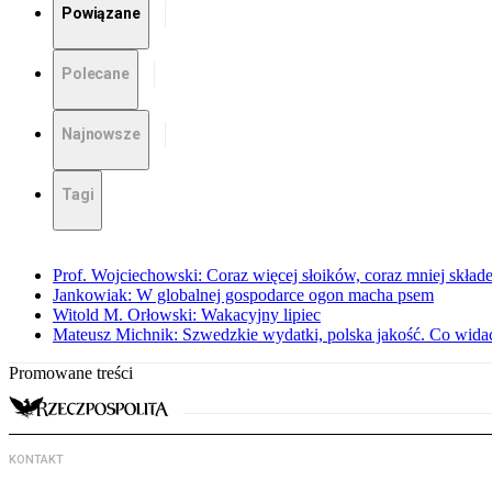
Powiązane
Polecane
Najnowsze
Tagi
Prof. Wojciechowski: Coraz więcej słoików, coraz mniej skład
Jankowiak: W globalnej gospodarce ogon macha psem
Witold M. Orłowski: Wakacyjny lipiec
Mateusz Michnik: Szwedzkie wydatki, polska jakość. Co wid
Promowane treści
KONTAKT