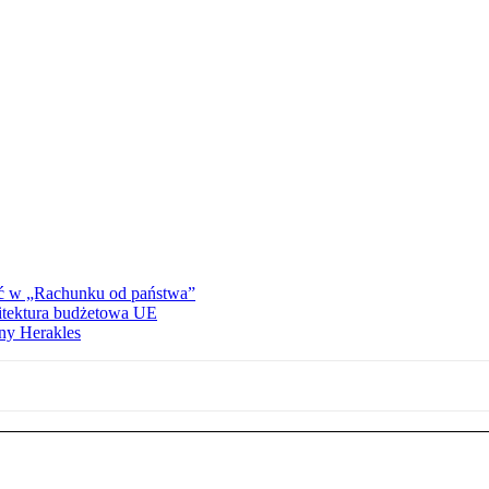
ać w „Rachunku od państwa”
hitektura budżetowa UE
ny Herakles