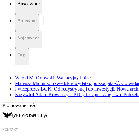
Powiązane
Polecane
Najnowsze
Tagi
Witold M. Orłowski: Wakacyjny lipiec
Mateusz Michnik: Szwedzkie wydatki, polska jakość. Co wid
I wiceprezes BGK: Od redystrybucji do inwestycji. Nowa arc
Krzysztof Adam Kowalczyk: PIT jak stajnia Augiasza. Potrzeb
Promowane treści
KONTAKT