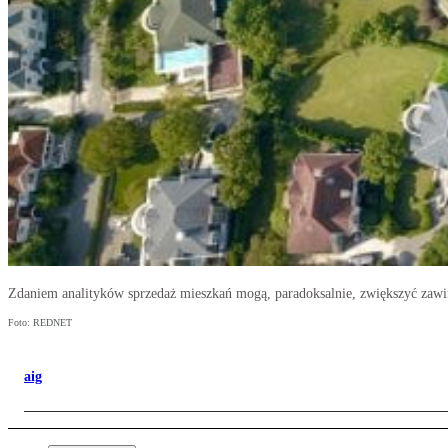
Zdaniem analityków sprzedaż mieszkań mogą, paradoksalnie, zwiększyć zaw
Foto: REDNET
aig