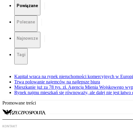
Powiązane
Polecane
Najnowsze
Tagi
Kapitał wraca na rynek nieruchomości komercyjnych w Europ
Trwa polowanie najemców na najlepsze biura
Mieszkanie już za 78 tys. zł. Agencja Mienia Wojskowego wyp
Rynek najmu mieszkań się równoważy, ale dalej nie jest łatwo
Promowane treści
KONTAKT