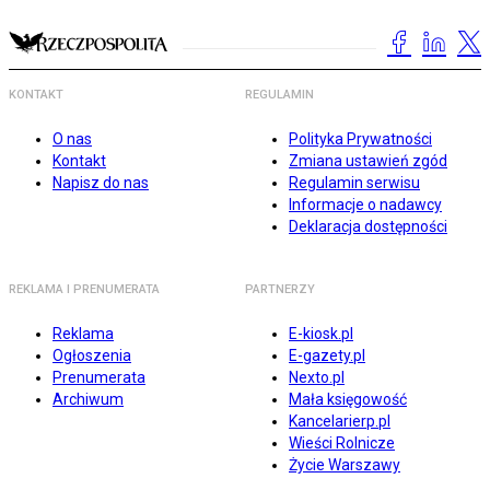
KONTAKT
REGULAMIN
O nas
Polityka Prywatności
Kontakt
Zmiana ustawień zgód
Napisz do nas
Regulamin serwisu
Informacje o nadawcy
Deklaracja dostępności
REKLAMA I PRENUMERATA
PARTNERZY
Reklama
E-kiosk.pl
Ogłoszenia
E-gazety.pl
Prenumerata
Nexto.pl
Archiwum
Mała księgowość
Kancelarierp.pl
Wieści Rolnicze
Życie Warszawy