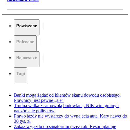
Powiązane
Polecane
Najnowsze
Tagi
Banki mogą żądać od klientów skanu dowodu osobistego.
Prawnicy: jest pewne „ale”
Trudna walka z samowolą budowlaną. NIK wini gminy i
nadzór, a te polityków
Prawo jazdy nie wystarczy do wynajęcia auta. Kary nawet do
30 tys. zł
Zakaz wyjazdu do sanatorium przez rok. Resort planuje