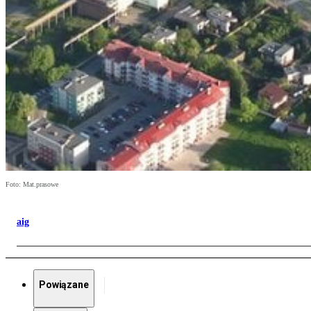
Foto: Mat.prasowe
aig
Powiązane