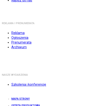
Napisz do nas
REKLAMA I PRENUMERATA
Reklama
Ogłoszenia
Prenumerata
Archiwum
NASZE WYDARZENIA
Szkolenia i konferencje
MAPA STRONY
OFERTA PRODUKTOWA