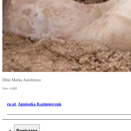
Dłoń Marka Aureliusza
Foto: SARP
rp.pl
,
Agnieszka Kazimierczuk
Powiązane