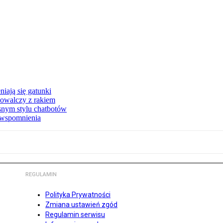
iają się gatunki
owalczy z rakiem
asnym stylu chatbotów
e wspomnienia
REGULAMIN
Polityka Prywatności
Zmiana ustawień zgód
Regulamin serwisu