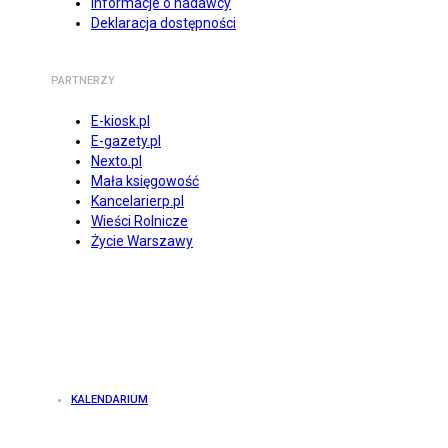
Informacje o nadawcy
Deklaracja dostępności
PARTNERZY
E-kiosk.pl
E-gazety.pl
Nexto.pl
Mała księgowość
Kancelarierp.pl
Wieści Rolnicze
Życie Warszawy
KALENDARIUM