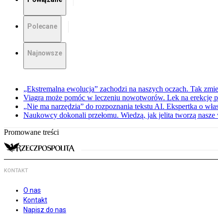
Polecane
Najnowsze
„Ekstremalna ewolucja” zachodzi na naszych oczach. Tak zmien
Viagra może pomóc w leczeniu nowotworów. Lek na erekcję p
„Nie ma narzędzia” do rozpoznania tekstu AI. Ekspertka o wł
Naukowcy dokonali przełomu. Wiedzą, jak jelita tworzą nasz
Promowane treści
KONTAKT
O nas
Kontakt
Napisz do nas