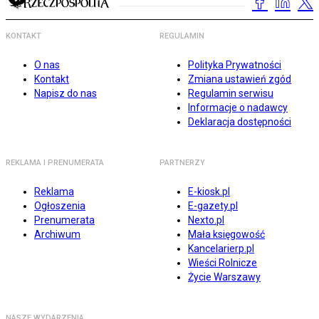
KONTAKT
REGULAMIN
O nas
Polityka Prywatności
Kontakt
Zmiana ustawień zgód
Napisz do nas
Regulamin serwisu
Informacje o nadawcy
Deklaracja dostępności
REKLAMA I PRENUMERATA
PARTNERZY
Reklama
E-kiosk.pl
Ogłoszenia
E-gazety.pl
Prenumerata
Nexto.pl
Archiwum
Mała księgowość
Kancelarierp.pl
Wieści Rolnicze
Życie Warszawy
NASZE WYDARZENIA