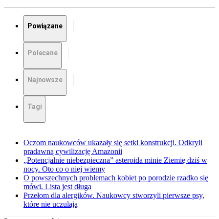
Powiązane
Polecane
Najnowsze
Tagi
Oczom naukowców ukazały się setki konstrukcji. Odkryli
pradawną cywilizację Amazonii
„Potencjalnie niebezpieczna” asteroida minie Ziemię dziś w
nocy. Oto co o niej wiemy
O powszechnych problemach kobiet po porodzie rzadko się
mówi. Lista jest długa
Przełom dla alergików. Naukowcy stworzyli pierwsze psy,
które nie uczulają