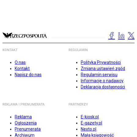
KONTAKT
REGULAMIN
O nas
Polityka Prywatności
Kontakt
Zmiana ustawień zgód
Napisz do nas
Regulamin serwisu
Informacje o nadawcy
Deklaracja dostępności
REKLAMA I PRENUMERATA
PARTNERZY
Reklama
E-kiosk.pl
Ogłoszenia
E-gazety.pl
Prenumerata
Nexto.pl
Archiwum
Mała księgowość