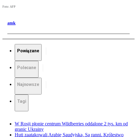
Foto: AFP
amk
Powiązane
Polecane
Najnowsze
Tagi
W Rosji płonie centrum Wildberries oddalone 2 tys. km od
granic Ukrainy
Huti zaatakowali Arabię Saudyjską. Są ranni. Królestwo