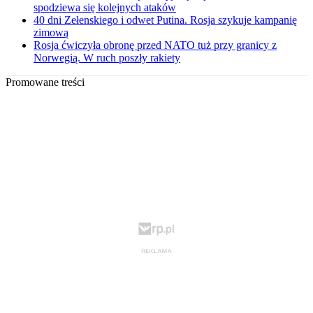
spodziewa się kolejnych ataków
40 dni Zełenskiego i odwet Putina. Rosja szykuje kampanię
zimową
Rosja ćwiczyła obronę przed NATO tuż przy granicy z
Norwegią. W ruch poszły rakiety
Promowane treści