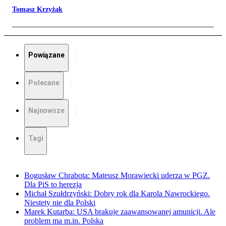
Tomasz Krzyżak
Powiązane
Polecane
Najnowsze
Tagi
Bogusław Chrabota: Mateusz Morawiecki uderza w PGZ.
Dla PiS to herezja
Michał Szułdrzyński: Dobry rok dla Karola Nawrockiego.
Niestety nie dla Polski
Marek Kutarba: USA brakuje zaawansowanej amunicji. Ale
problem ma m.in. Polska