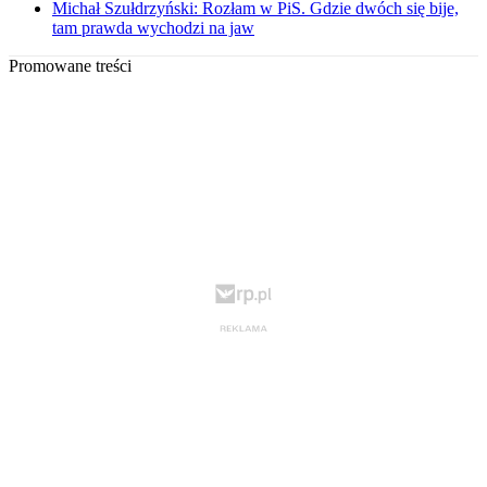
Michał Szułdrzyński: Rozłam w PiS. Gdzie dwóch się bije,
tam prawda wychodzi na jaw
Promowane treści