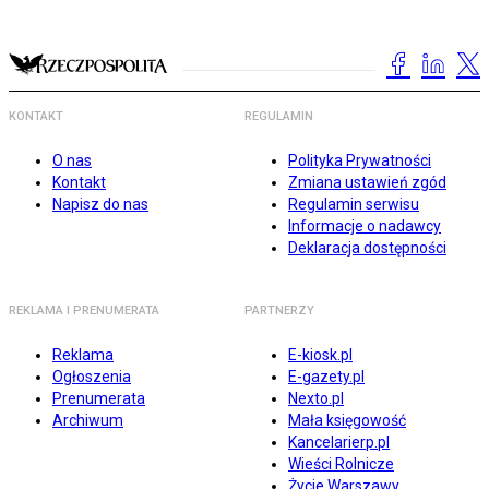
KONTAKT
REGULAMIN
O nas
Polityka Prywatności
Kontakt
Zmiana ustawień zgód
Napisz do nas
Regulamin serwisu
Informacje o nadawcy
Deklaracja dostępności
REKLAMA I PRENUMERATA
PARTNERZY
Reklama
E-kiosk.pl
Ogłoszenia
E-gazety.pl
Prenumerata
Nexto.pl
Archiwum
Mała księgowość
Kancelarierp.pl
Wieści Rolnicze
Życie Warszawy