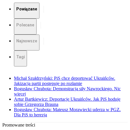
Powiązane
Polecane
Najnowsze
Tagi
Michał Szułdrzyński: PiS chce deportować Ukraińców.
Jakizacja partii postępuje po rozłamie
Bogusław Chrabota: Demonstracja siły Nawrockiego. Nic
więcej
Artur Bartkiewicz: Deportacje Ukraińców. Jak PiS hoduje
sobie Grzegorza Brauna
Bogusław Chrabota: Mateusz Morawiecki uderza w PGZ.
Dla PiS to herezja
Promowane treści