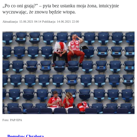
„Po co oni grają?” – pyta bez ustanku moja żona, intuicyjnie
wyczuwając, że znowu będzie wtopa.
Aktualizacja:
15.06.2021 04:14
Publikacja:
14.06.2021 22:00
Foto: PAP/EPA
Bogusław Chrabota