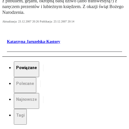
z pitbullem, gejami, okropną babą dziwo (albo transwestytą?) z
naręczem prezentów i lubieżnym księdzem. Z okazji świąt Bożego
Narodzenia.
Aktualizacja:
23.12.2007 20:26
Publikacja:
23.12.2007 20:14
Katarzyna Jaruzelska-Kastory
Powiązane
Polecane
Najnowsze
Tagi