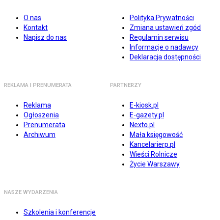
O nas
Polityka Prywatności
Kontakt
Zmiana ustawień zgód
Napisz do nas
Regulamin serwisu
Informacje o nadawcy
Deklaracja dostępności
REKLAMA I PRENUMERATA
PARTNERZY
Reklama
E-kiosk.pl
Ogłoszenia
E-gazety.pl
Prenumerata
Nexto.pl
Archiwum
Mała księgowość
Kancelarierp.pl
Wieści Rolnicze
Życie Warszawy
NASZE WYDARZENIA
Szkolenia i konferencje