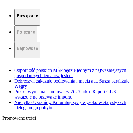
Powiązane
Polecane
Najnowsze
Odporność polskich MŚP będzie jednym z najważniejszych
gospodarczych tematów jesieni
Debreczyn zakazuje podlewania i mycia aut. Susza paraliżuje
Węgry
Polska wymiana handlowa w 2025 roku. Raport GUS
wskazuje na przewagę importu
Nie tylko Ukraińcy. Kolumbijczycy wysoko w statystykach
nielegalnego pobytu
Promowane treści