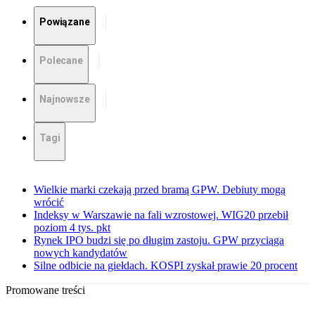
Powiązane
Polecane
Najnowsze
Tagi
Wielkie marki czekają przed bramą GPW. Debiuty mogą
wrócić
Indeksy w Warszawie na fali wzrostowej. WIG20 przebił
poziom 4 tys. pkt
Rynek IPO budzi się po długim zastoju. GPW przyciąga
nowych kandydatów
Silne odbicie na giełdach. KOSPI zyskał prawie 20 procent
Promowane treści