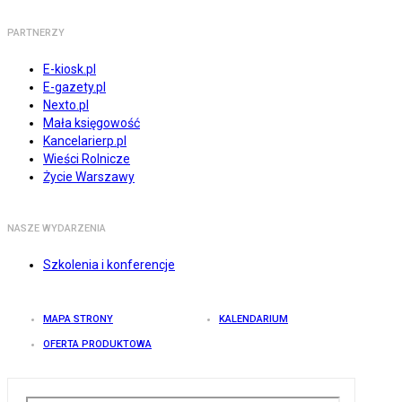
PARTNERZY
E-kiosk.pl
E-gazety.pl
Nexto.pl
Mała księgowość
Kancelarierp.pl
Wieści Rolnicze
Życie Warszawy
NASZE WYDARZENIA
Szkolenia i konferencje
MAPA STRONY
KALENDARIUM
OFERTA PRODUKTOWA