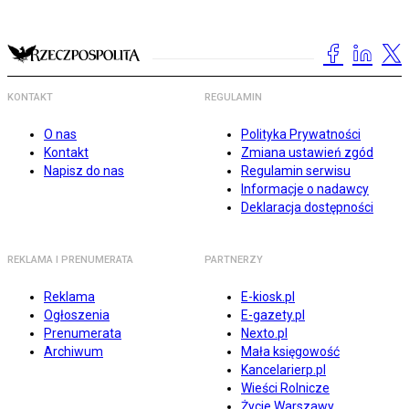
KONTAKT
REGULAMIN
O nas
Polityka Prywatności
Kontakt
Zmiana ustawień zgód
Napisz do nas
Regulamin serwisu
Informacje o nadawcy
Deklaracja dostępności
REKLAMA I PRENUMERATA
PARTNERZY
Reklama
E-kiosk.pl
Ogłoszenia
E-gazety.pl
Prenumerata
Nexto.pl
Archiwum
Mała księgowość
Kancelarierp.pl
Wieści Rolnicze
Życie Warszawy