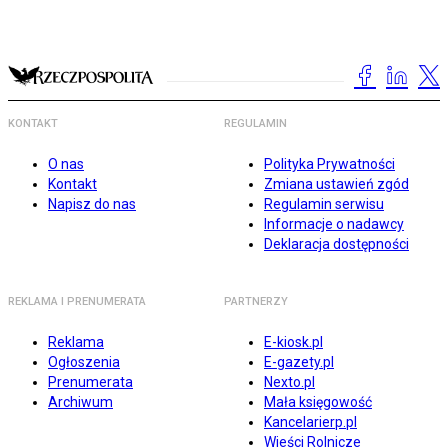
KONTAKT
REGULAMIN
O nas
Polityka Prywatności
Kontakt
Zmiana ustawień zgód
Napisz do nas
Regulamin serwisu
Informacje o nadawcy
Deklaracja dostępności
REKLAMA I PRENUMERATA
PARTNERZY
Reklama
E-kiosk.pl
Ogłoszenia
E-gazety.pl
Prenumerata
Nexto.pl
Archiwum
Mała księgowość
Kancelarierp.pl
Wieści Rolnicze