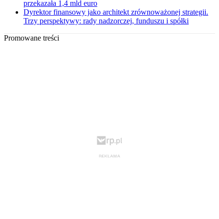
przekazała 1,4 mld euro
Dyrektor finansowy jako architekt zrównoważonej strategii.
Trzy perspektywy: rady nadzorczej, funduszu i spółki
Promowane treści