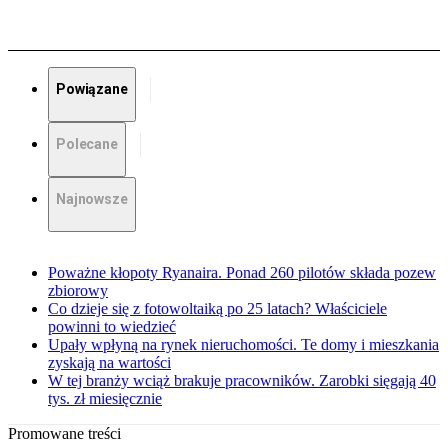
Powiązane
Polecane
Najnowsze
Poważne kłopoty Ryanaira. Ponad 260 pilotów składa pozew
zbiorowy
Co dzieje się z fotowoltaiką po 25 latach? Właściciele
powinni to wiedzieć
Upały wpłyną na rynek nieruchomości. Te domy i mieszkania
zyskają na wartości
W tej branży wciąż brakuje pracowników. Zarobki sięgają 40
tys. zł miesięcznie
Promowane treści