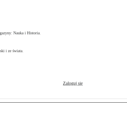
!
azyny: Nauka i Historia.
ki i ze świata.
Zaloguj się