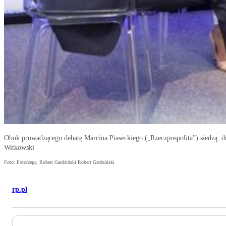
Obok prowadzącego debatę Marcina Piaseckiego („Rzeczpospolita”) siedzą: d
Witkowski
Foto: Fotorzepa, Robert Gardziński Robert Gardziński
rp.pl