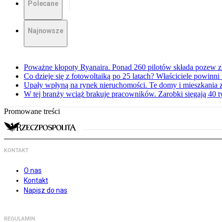
Polecane
Najnowsze
Poważne kłopoty Ryanaira. Ponad 260 pilotów składa pozew 
Co dzieje się z fotowoltaiką po 25 latach? Właściciele powinni
Upały wpłyną na rynek nieruchomości. Te domy i mieszkania z
W tej branży wciąż brakuje pracowników. Zarobki sięgają 40 ty
Promowane treści
KONTAKT
O nas
Kontakt
Napisz do nas
REGULAMIN