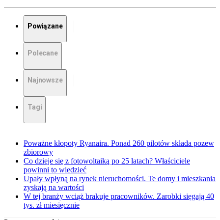
Powiązane
Polecane
Najnowsze
Tagi
Poważne kłopoty Ryanaira. Ponad 260 pilotów składa pozew
zbiorowy
Co dzieje się z fotowoltaiką po 25 latach? Właściciele
powinni to wiedzieć
Upały wpłyną na rynek nieruchomości. Te domy i mieszkania
zyskają na wartości
W tej branży wciąż brakuje pracowników. Zarobki sięgają 40
tys. zł miesięcznie