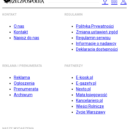
KONTAKT
REGULAMIN
O nas
Polityka Prywatności
Kontakt
Zmiana ustawień zgód
Napisz do nas
Regulamin serwisu
Informacje o nadawcy
Deklaracja dostępności
REKLAMA I PRENUMERATA
PARTNERZY
Reklama
E-kiosk.pl
Ogłoszenia
E-gazety.pl
Prenumerata
Nexto.pl
Archiwum
Mała księgowość
Kancelarierp.pl
Wieści Rolnicze
Życie Warszawy
NASZE WYDARZENIA