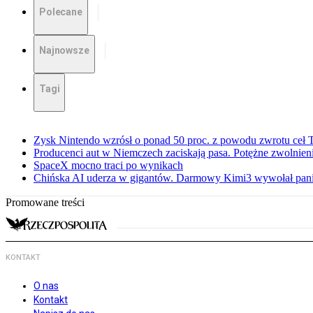
Polecane
Najnowsze
Tagi
Zysk Nintendo wzrósł o ponad 50 proc. z powodu zwrotu ceł
Producenci aut w Niemczech zaciskają pasa. Potężne zwolnieni
SpaceX mocno traci po wynikach
Chińska AI uderza w gigantów. Darmowy Kimi3 wywołał pani
Promowane treści
KONTAKT
O nas
Kontakt