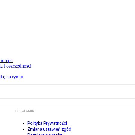
 Trumpa
a i oszczędności
kę na rynku
REGULAMIN
Polityka Prywatności
Zmiana ustawień zgód