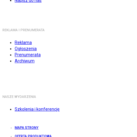
Napisz do nas
REKLAMA I PRENUMERATA
Reklama
Ogłoszenia
Prenumerata
Archiwum
NASZE WYDARZENIA
Szkolenia i konferencje
MAPA STRONY
OFERTA PRODUKTOWA