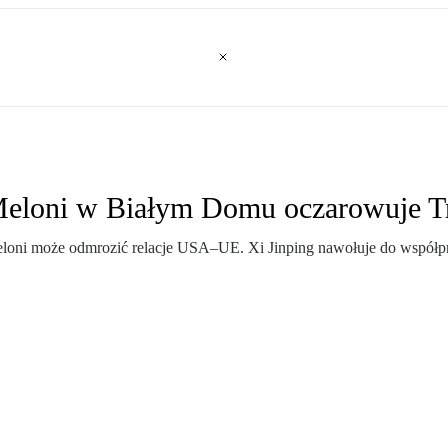
. Meloni w Białym Domu oczarowuje 
ia Meloni może odmrozić relacje USA–UE. Xi Jinping nawołuje do ws