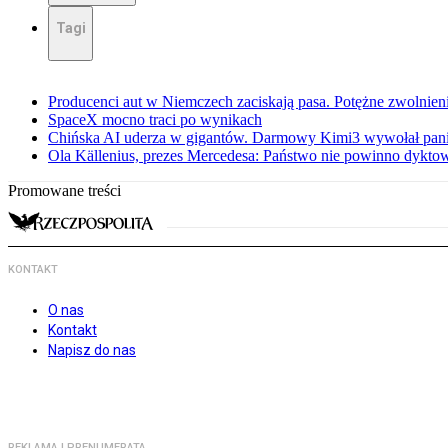
Tagi
Producenci aut w Niemczech zaciskają pasa. Potężne zwolnieni
SpaceX mocno traci po wynikach
Chińska AI uderza w gigantów. Darmowy Kimi3 wywołał pani
Ola Källenius, prezes Mercedesa: Państwo nie powinno dykto
Promowane treści
KONTAKT
O nas
Kontakt
Napisz do nas
REKLAMA I PRENUMERATA