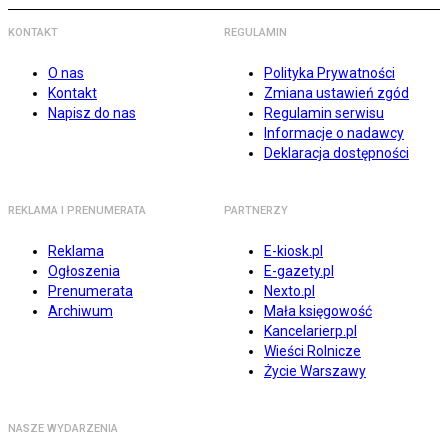
KONTAKT
REGULAMIN
O nas
Polityka Prywatności
Kontakt
Zmiana ustawień zgód
Napisz do nas
Regulamin serwisu
Informacje o nadawcy
Deklaracja dostępności
REKLAMA I PRENUMERATA
PARTNERZY
Reklama
E-kiosk.pl
Ogłoszenia
E-gazety.pl
Prenumerata
Nexto.pl
Archiwum
Mała księgowość
Kancelarierp.pl
Wieści Rolnicze
Życie Warszawy
NASZE WYDARZENIA