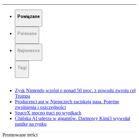
Powiązane
Polecane
Najnowsze
Tagi
Zysk Nintendo wzrósł o ponad 50 proc. z powodu zwrotu ceł
Trumpa
Producenci aut w Niemczech zaciskają pasa. Potężne
zwolnienia i oszczędności
SpaceX mocno traci po wynikach
Chińska AI uderza w gigantów. Darmowy Kimi3 wywołał
panikę na rynku
Promowane treści